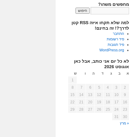
מחפשים משהו?
למה שלא תקחו איזה RSS קטן
לדרך?! זה בחינם!
התחבר
פיד רשומות
פיד תגובות
WordPress.org
לא כל יום אני כותב, אבל כאן
אוגוסט 2026
א
ב
ג
ד
ה
ו
ש
1
8
7
6
5
4
3
2
15
14
13
12
11
10
9
22
21
20
19
18
17
16
29
28
27
26
25
24
23
31
30
« מרץ