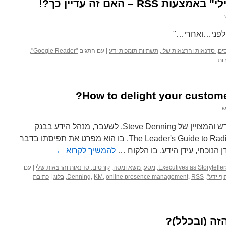
 – האם זה עדיין כך?!
 לפני…ואחרי…"
ים, סדנאות והרצאות שלי
,
תשתיות תומכות ידע
|
עם התגים
"Google Reader"
,
ש
לפני זמן לא רב יצא לאור ספרו החדש והמצויין של Steve Denning, לשעבר, מנהל הידע בבנק
העולמי, הנקרא: The Leader's Guide to Radical Management, בו הוא מפרט את תפיסתו בדבר
ן הנוכחי, עידן הידע, בו הלקוח …
להמשיך לקרוא
←
Executives as Storyteller
,
מסע, משא ומסה
,
קורסים, סדנאות והרצאות שלי
|
עם
וף ידע"
,
RSS
,
online presence management
,
KM
,
Denning
,
בלוג
|
כתיבת
זה (ובכלל)?