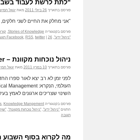
"לתת לרשת לעבוד בשבילי" באמצעות RSS
פורסם בתאריך
26 ביולי 2011
מאת
יגאל חמיש
"אני מחלק את החיים לשני חלקים,
פורסם בקטגוריה
Stories of Knowledge
,
קורס
"ניהול ידע"
,
26 תגובות
|
twitter
,
RSS
,
Facebook
ניהול נוכחות מקוונת – How to delight your customer?
פורסם בתאריך
10 במרץ 2011
מאת
יגאל חמי
השינוי שצריכים ארגונים לאמץ בעיד
פורסם בקטגוריה
Knowledge Mangement
,
s
התגים
"ניהול ידע"
,
"ניהול נוכחות מקוונת"
,
"שית
תגובה
מה לקרוא בסוף השבוע ה