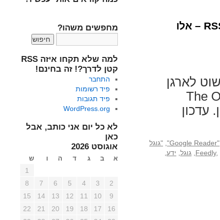
5 המלצות – The Old Reader וגם Feedly – רסס או RSS – אלו
מחפשים משהו?
למה שלא תקחו איזה RSS
קטן לדרך?! זה בחינם!
קל ופשוט לארגן
התחבר
פיד רשומות
 RSS שלכם (ה RSS Feeds) ב The Old
פיד תגובות
ו על כך, בבלוג של TOR כאן. עדכון
WordPress.org
לא כל יום אני כותב, אבל
כאן
,
"גוגל
אוגוסט 2026
,
Feedly
,
גוגל
,
ידע
,
א
ב
ג
ד
ה
ו
ש
1
8
7
6
5
4
3
2
15
14
13
12
11
10
9
22
21
20
19
18
17
16