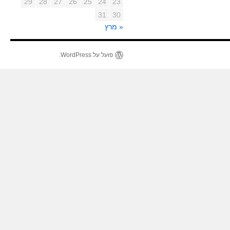
29
28
27
26
25
24
23
31
30
« מרץ
פועל על WordPress.