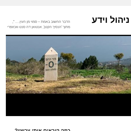
יהול וידע
הדבר החשוב באמת – סמוי מן העין…. ",
מתוך 'הנסיך הקטן', אנטואן דה סנט-אכזופרי
כמה קוראים אותי עכשיו?