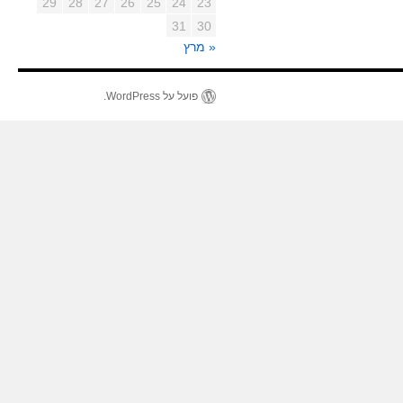
29
28
27
26
25
24
23
31
30
« מרץ
פועל על WordPress.