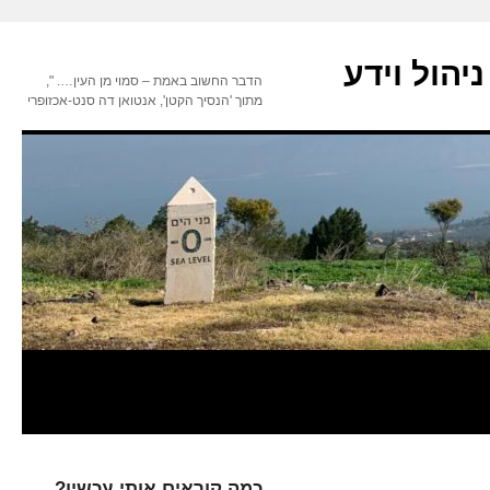
יהול וידע
הדבר החשוב באמת – סמוי מן העין…. ",
מתוך 'הנסיך הקטן', אנטואן דה סנט-אכזופרי
כמה קוראים אותי עכשיו?