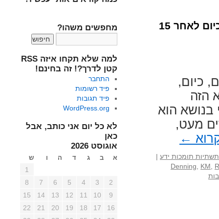
10 תובנות על ניהול ידע בארגונים – מה אנחנו יודעים כיום לאחר 15
מחפשים משהו?
למה שלא תקחו איזה RSS
קטן לדרך?! זה בחינם!
, כיום,
התחבר
פיד רשומות
 הזה
פיד תגובות
 בנושא הוא
WordPress.org
ים מעט,
לא כל יום אני כותב, אבל
רוא
←
כאן
אוגוסט 2026
תשתיות תומכות ידע
|
א
ב
ג
ד
ה
ו
ש
Denning
,
KM
,
1
8
7
6
5
4
3
2
15
14
13
12
11
10
9
22
21
20
19
18
17
16