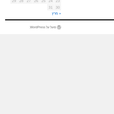
29
28
27
26
25
24
23
31
30
« מרץ
פועל על WordPress.