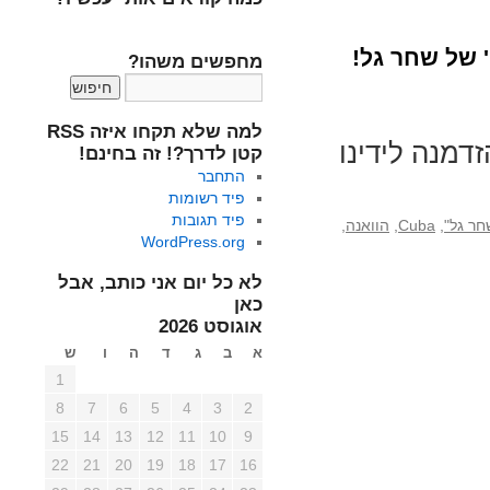
' של שחר גל!
מחפשים משהו?
למה שלא תקחו איזה RSS
דמנה לידינו
קטן לדרך?! זה בחינם!
התחבר
פיד רשומות
פיד תגובות
חר גל"
,
Cuba
,
הוואנה
,
WordPress.org
לא כל יום אני כותב, אבל
כאן
אוגוסט 2026
א
ב
ג
ד
ה
ו
ש
1
8
7
6
5
4
3
2
15
14
13
12
11
10
9
22
21
20
19
18
17
16