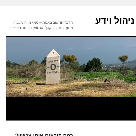
יהול וידע
הדבר החשוב באמת – סמוי מן העין…. ",
מתוך 'הנסיך הקטן', אנטואן דה סנט-אכזופרי
כמה קוראים אותי עכשיו?