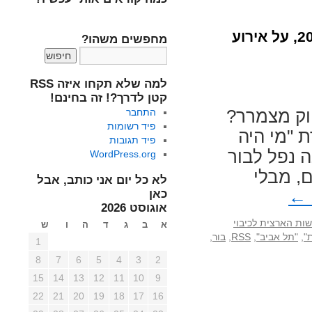
מי היה מאמין? (פוסט שפורסם לראשונה בנובמבר 2004, על אירוע
מחפשים משהו?
למה שלא תקחו איזה RSS
קטן לדרך?! זה בחינם!
יוק מצמרר?
התחבר
פיד רשומות
 תחת הכותרת "מי היה
פיד תגובות
 נפל לבור
WordPress.org
שלום, מבלי
לא כל יום אני כותב, אבל
←
כאן
אוגוסט 2026
ות הארצית לכיבוי
א
ב
ג
ד
ה
ו
ש
"
,
"תל אביב"
,
RSS
,
בור
,
1
8
7
6
5
4
3
2
15
14
13
12
11
10
9
22
21
20
19
18
17
16