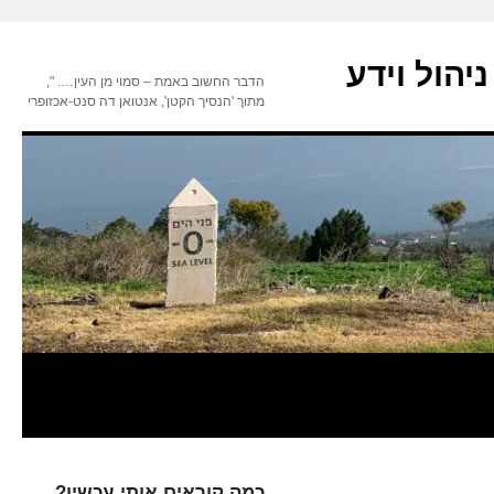
יהול וידע
הדבר החשוב באמת – סמוי מן העין…. ",
מתוך 'הנסיך הקטן', אנטואן דה סנט-אכזופרי
כמה קוראים אותי עכשיו?