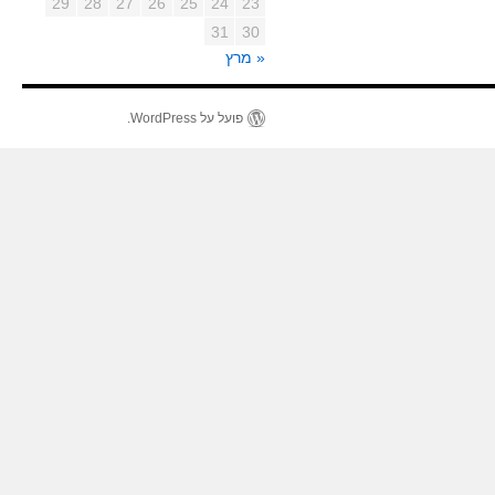
29
28
27
26
25
24
23
31
30
« מרץ
פועל על WordPress.